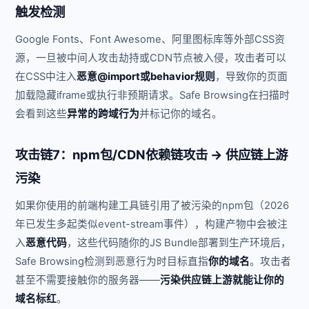
触发检测
Google Fonts、Font Awesome、阿里图标库等外部CSS资
源，一旦被中间人攻击劫持或CDN节点被入侵，攻击者可以
在CSS中注入
恶意@import或behavior规则
，导致你的页面
加载隐藏iframe或执行非预期请求。Safe Browsing在扫描时
会看到这些
异常的跨域行为
并标记你的域名。
攻击链7：npm包/CDN依赖链攻击 → 供应链上游
污染
如果你使用的前端构建工具链引用了被污染的npm包（2026
年已发生多起类似event-stream事件），构建产物中会被注
入
恶意代码
，这些代码随你的JS Bundle部署到生产环境后，
Safe Browsing检测到恶意行为时目标直指
你的域名
。攻击者
甚至不需要接触你的服务器——
污染供应链上游就能让你的
域名标红
。