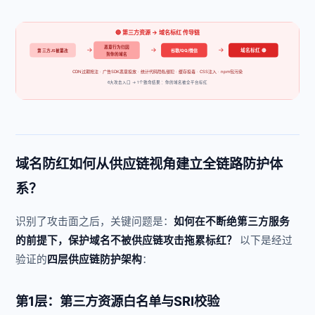
🔴 第三方资源 → 域名标红 传导链
恶意行为归因
→
→
→
域名标红 🔴
第三方JS被篡改
谷歌/QQ/微信
到你的域名
CDN过期抢注 · 广告SDK恶意投放 · 统计代码隐私侵犯 · 缓存投毒 · CSS注入 · npm包污染
6大攻击入口 → 1个致命结果：你的域名被全平台标红
域名防红如何从供应链视角建立全链路防护体
系？
识别了攻击面之后，关键问题是：
如何在不断绝第三方服务
的前提下，保护域名不被供应链攻击拖累标红？
以下是经过
验证的
四层供应链防护架构
：
第1层：第三方资源白名单与SRI校验