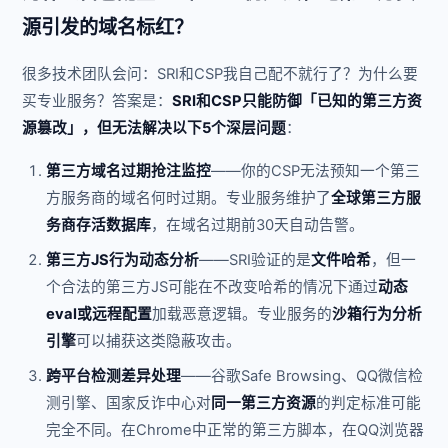
源引发的域名标红？
很多技术团队会问：SRI和CSP我自己配不就行了？为什么要
买专业服务？答案是：
SRI和CSP只能防御「已知的第三方资
源篡改」，但无法解决以下5个深层问题
：
第三方域名过期抢注监控
——你的CSP无法预知一个第三
方服务商的域名何时过期。专业服务维护了
全球第三方服
务商存活数据库
，在域名过期前30天自动告警。
第三方JS行为动态分析
——SRI验证的是
文件哈希
，但一
个合法的第三方JS可能在不改变哈希的情况下通过
动态
eval或远程配置
加载恶意逻辑。专业服务的
沙箱行为分析
引擎
可以捕获这类隐蔽攻击。
跨平台检测差异处理
——谷歌Safe Browsing、QQ微信检
测引擎、国家反诈中心对
同一第三方资源
的判定标准可能
完全不同。在Chrome中正常的第三方脚本，在QQ浏览器