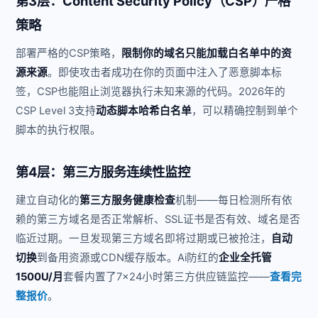
第3层：Content Security Policy（CSP）严格
策略
部署严格的CSP策略，
限制你的域名只能加载白名单中的资
源来源
。即使攻击者成功在你的页面中注入了恶意脚本标
签，CSP也能阻止浏览器执行未知来源的代码。2026年的
CSP Level 3支持
动态脚本哈希白名单
，可以精确控制到单个
脚本的执行权限。
第4层：第三方服务连续性监控
建立自动化的
第三方服务健康检查
机制——每日检测所有依
赖的第三方域名是否正常解析、SSL证书是否有效、域名是否
临近过期。一旦发现第三方域名即将过期或已被抢注，
自动
切换
到备用资源或CDN缓存版本。Ai防红的
企业全托管
1500U/月
套餐内置了7×24小时第三方供应链监控——
查看完
整报价
。