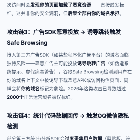
次访问时会
发现你的页面加载了恶意资源
——直接触发标
红。这并非你的安全漏洞，但
后果全部由你的域名承担
。
攻击链3：广告SDK恶意投放 → 诱导跳转触发
Safe Browsing
接入第三方广告SDK（如某些程序化广告平台）的域名面临
独特风险——恶意广告主可能投放
诱导跳转广告
（如伪造系
统提示、虚假病毒警告），谷歌Safe Browsing检测到用户在
你的域名上下文中被诱导下载恶意APK或访问钓鱼页面，同
样会将
你的域名
标记为危险。2026年这类攻击已导致超过
2000个
正常运营域名被误标红。
攻击链4：统计代码数据回传 → 触发QQ微信隐私
检测
部分第三方统计/分析SDK会
过度采集用户数据
（剪贴板、设