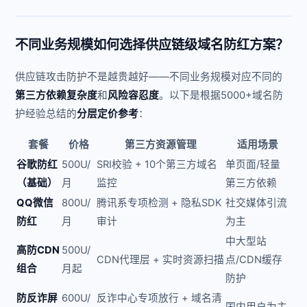
不同业务规模如何选择供应链级域名防红方案？
供应链攻击防护不是越贵越好——不同业务规模对应不同的
第三方依赖复杂度
和
风险容忍度
。以下是根据5000+域名防
护经验总结的
分层定价参考
：
套餐
价格
第三方资源管理
适用场景
谷歌防红
500U/
SRI校验 + 10个第三方域名
单页面/轻量
（基础）
月
监控
第三方依赖
QQ微信
800U/
腾讯系专项检测 + 隐私SDK
社交媒体引流
防红
月
审计
为主
中大型站
高防CDN
500U/
CDN代理层 + 实时资源扫描
点/CDN缓存
组合
月起
防护
防反诈屏
600U/
反诈中心专项放行 + 域名清
国内用户为主