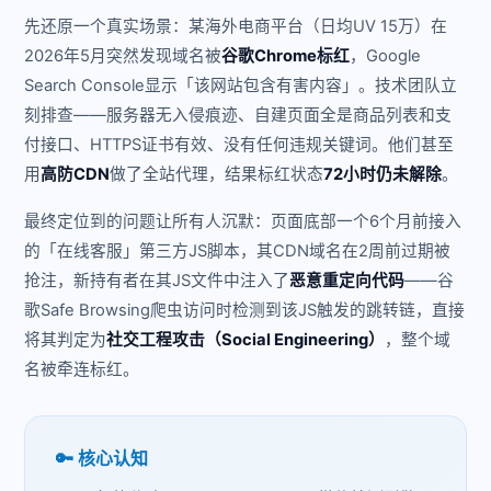
先还原一个真实场景：某海外电商平台（日均UV 15万）在
2026年5月突然发现域名被
谷歌Chrome标红
，Google
Search Console显示「该网站包含有害内容」。技术团队立
刻排查——服务器无入侵痕迹、自建页面全是商品列表和支
付接口、HTTPS证书有效、没有任何违规关键词。他们甚至
用
高防CDN
做了全站代理，结果标红状态
72小时仍未解除
。
最终定位到的问题让所有人沉默：页面底部一个6个月前接入
的「在线客服」第三方JS脚本，其CDN域名在2周前过期被
抢注，新持有者在其JS文件中注入了
恶意重定向代码
——谷
歌Safe Browsing爬虫访问时检测到该JS触发的跳转链，直接
将其判定为
社交工程攻击（Social Engineering）
，整个域
名被牵连标红。
🔑 核心认知