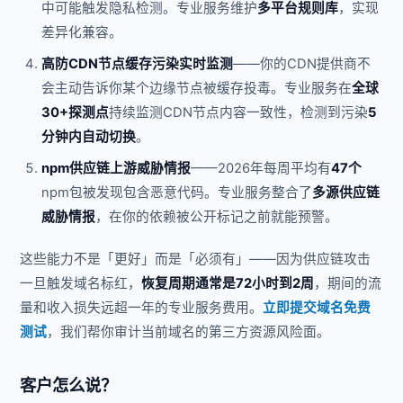
中可能触发隐私检测。专业服务维护
多平台规则库
，实现
差异化兼容。
高防CDN节点缓存污染实时监测
——你的CDN提供商不
会主动告诉你某个边缘节点被缓存投毒。专业服务在
全球
30+探测点
持续监测CDN节点内容一致性，检测到污染
5
分钟内自动切换
。
npm供应链上游威胁情报
——2026年每周平均有
47个
npm包被发现包含恶意代码。专业服务整合了
多源供应链
威胁情报
，在你的依赖被公开标记之前就能预警。
这些能力不是「更好」而是「必须有」——因为供应链攻击
一旦触发域名标红，
恢复周期通常是72小时到2周
，期间的流
量和收入损失远超一年的专业服务费用。
立即提交域名免费
测试
，我们帮你审计当前域名的第三方资源风险面。
客户怎么说？