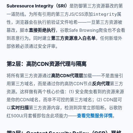
Subresource Integrity（SRI）
是防御第三方资源篡改的第
一道防线。为所有引用的第三方JS/CSS添加
integrity
属
性，浏览器会在执行前验证文件哈希——一旦第三方资源被
篡改，脚本
直接拒绝执行
，谷歌Safe Browsing爬虫也不会看
到恶意行为。同时建立
第三方资源准入白名单
，任何新增外
部依赖必须通过安全评审。
第2层：高防CDN资源代理与隔离
将所有第三方资源通过
高防CDN代理层
加载——不是直接引
用第三方域名，而是通过你的高防CDN节点
反向代理
第三方
资源。这样做有两个核心价值：(1) 安全爬虫看到的资源来源
是你的CDN域名，而非不可控的第三方域名；(2) CDN层可
以
实时扫描
第三方资源内容，检测到异常立即阻断。谷歌防
红500U/月套餐即包含此项能力——
查看完整服务详情
。