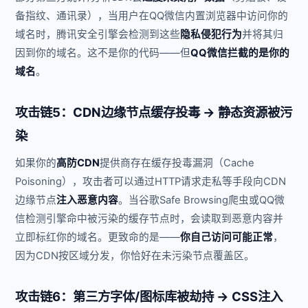
备指纹、通讯录），当用户在QQ微信内置浏览器中访问你的
域名时，腾讯安全引擎会检测到这些
隐私侵犯行为
并将其归
因到你的域名。这不是你的代码——但
QQ微信拦截的是你的
域名
。
攻击链5：CDN边缘节点缓存投毒 → 静态资源被污
染
如果你的
高防CDN
提供商存在缓存投毒漏洞（Cache
Poisoning），攻击者可以通过HTTP请求走私等手段向CDN
边缘节点
注入恶意内容
。当谷歌Safe Browsing爬虫或QQ微
信检测引擎命中被污染的缓存节点时，会读取到恶意内容并
立即标红你的域名。更致命的是——
你自己访问可能正常
，
因为CDN按区域分发，你恰好在未污染节点覆盖区。
攻击链6：第三方字体/图标库被劫持 → CSS注入