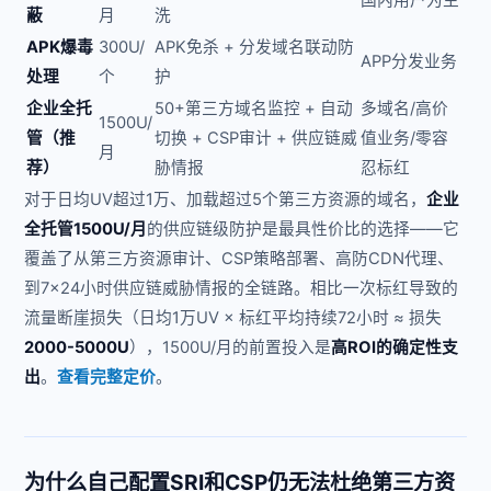
蔽
月
洗
APK爆毒
300U/
APK免杀 + 分发域名联动防
APP分发业务
处理
个
护
企业全托
50+第三方域名监控 + 自动
多域名/高价
1500U/
管（推
切换 + CSP审计 + 供应链威
值业务/零容
月
荐）
胁情报
忍标红
对于日均UV超过1万、加载超过5个第三方资源的域名，
企业
全托管1500U/月
的供应链级防护是最具性价比的选择——它
覆盖了从第三方资源审计、CSP策略部署、高防CDN代理、
到7×24小时供应链威胁情报的全链路。相比一次标红导致的
流量断崖损失（日均1万UV × 标红平均持续72小时 ≈ 损失
2000-5000U
），1500U/月的前置投入是
高ROI的确定性支
出
。
查看完整定价
。
为什么自己配置SRI和CSP仍无法杜绝第三方资