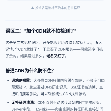
▲ 换域名是治标不治本的恶性循环
误区二："加个CDN就不怕检测了"
这是第二常见的误区。很多站长经历过域名被标红后，听人
说"加个CDN就好了"，于是买了CDN服务——可能还专门挑
了贵的。结果没过多久，
域名又红了
。
普通CDN为什么防不住？
源站IP裸露
：大多数CDN只做内容缓存加速，不会专门隐
藏源站IP。爬虫通过DNS历史记录、SSL证书链追溯、直
接IP扫描等手段，可以轻松绕过CDN找到源站
无特征码清洗
：CDN原封不动透传源站的HTTP响应头、
Server字段、TLS指纹——爬虫拿到的特征码和直接访问