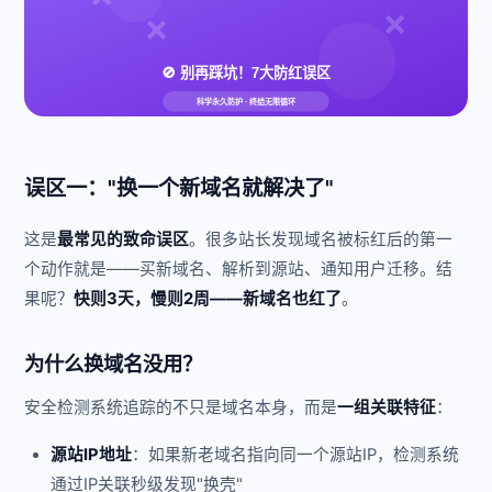
❌
❌
🚫 别再踩坑！7大防红误区
科学永久防护 · 终结无限循环
误区一："换一个新域名就解决了"
这是
最常见的致命误区
。很多站长发现域名被标红后的第一
个动作就是——买新域名、解析到源站、通知用户迁移。结
果呢？
快则3天，慢则2周——新域名也红了
。
为什么换域名没用？
安全检测系统追踪的不只是域名本身，而是
一组关联特征
：
源站IP地址
：如果新老域名指向同一个源站IP，检测系统
通过IP关联秒级发现"换壳"