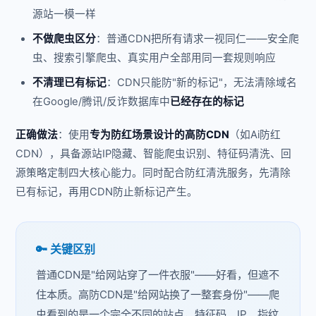
源站一模一样
不做爬虫区分
：普通CDN把所有请求一视同仁——安全爬
虫、搜索引擎爬虫、真实用户全部用同一套规则响应
不清理已有标记
：CDN只能防"新的标记"，无法清除域名
在Google/腾讯/反诈数据库中
已经存在的标记
正确做法
：使用
专为防红场景设计的高防CDN
（如Ai防红
CDN），具备源站IP隐藏、智能爬虫识别、特征码清洗、回
源策略定制四大核心能力。同时配合防红清洗服务，先清除
已有标记，再用CDN防止新标记产生。
🔑 关键区别
普通CDN是"给网站穿了一件衣服"——好看，但遮不
住本质。高防CDN是"给网站换了一整套身份"——爬
虫看到的是一个完全不同的站点，特征码、IP、指纹