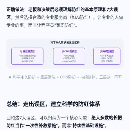
正确做法
：
老板和决策层必须理解防红的基本原理和7大误
区
，然后选择合适的专业服务商（如Ai防红）。让专业的人做
专业的事，而非让程序员"兼职防红"。
科学永久防护的三层架构
🥇 底层清洗层
🥈 CDN防护层
🥉 持续监控层
+
+
• 清除安全数据库标记
• 源站IP隐藏
• 多平台状态监控
• 特征码重新生成
• 智能爬虫调度
• 自动二次清洗
• TLS指纹标准化
• DDoS/WAF防护
• 实时告警通知
▲ 科学永久防护 = 底层清洗 + CDN防护 + 持续监控，三层缺一不可
总结：走出误区，建立科学的防红体系
回顾这7大误区，可以归纳为一个核心问题：
绝大多数站长把
防红当作"一次性补救措施"，而非"持续性基础设施"
。