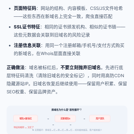
页面特征码
：网站的结构、内容模板、CSS/JS文件哈希
——这些东西在新域名上完全一致，爬虫直接匹配
SSL证书特征
：相同的证书颁发机构、相似的证书链——
这些元数据会关联到旧域名的风险记录
注册信息关联
：用同一个注册邮箱/手机号/支付方式购买
的新域名，在Whois层面直接关联
正确做法
：域名被标红后，
不要立刻抛弃旧域名
。先进行底
层特征码清洗（清除旧域名的安全标记），同时用高防CDN
隐藏源站IP。旧域名恢复后继续使用——保留用户积累、保留
SEO权重、保留品牌资产。
换域名为什么是"恶性循环"？
域名A被标红
买新域名B
用户流失
→
→
←
←
特征码相同 → 又红了
🔁 无限循环：换域名→红→换→红→换→红... 成本越来越高，客户越来越少