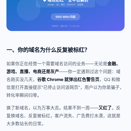
🛡️ 域名防红 · 全平台解封
Google · QQ · 微信 · 反诈APP · 运营商
500U-800U/月起
免费测试 · 满意付款 · TG @AICDN
一、你的域名为什么反复被标红？
如果你正在经营一个需要域名访问的业务——无论是
金融、
游戏、直播、电商还是灰产
——你一定遇到过这个问题：域
名刚买没几天，
谷歌 Chrome 就弹出红色警告页
，QQ 和微
信里打开直接提示"已停止访问该网页"，用户以为你是骗子，
转化率瞬间归零。
换了新域名，以为万事大吉。结果不到一周——
又红了
。反
复换域名、反复被标红，客户流失、广告费打水漂，这就是
大多数站长的日常。