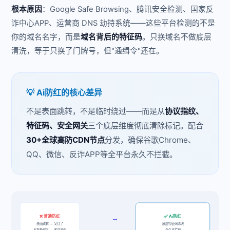
根本原因
：Google Safe Browsing、腾讯安全检测、国家反
诈中心APP、运营商 DNS 劫持系统——这些平台检测的不是
你的域名名字，而是
域名背后的特征码
。只换域名不做底层
清洗，等于只换了门牌号，但"通缉令"还在。
💡 Ai防红的核心差异
不是表面跳转，不是临时绕过——而是从
协议指纹、
特征码、安全网关
三个底层维度彻底清除标记。配合
30+全球高防CDN节点
分发，确保谷歌Chrome、
QQ、微信、反诈APP等全平台永久不拦截。
❌ 普通防红
✅ Ai防红
→
表面跳转 → 又红了
底层特征码清洗
反复换域名 → 客户流失
永久不拦截