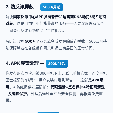
3. 防反诈屏蔽 —
500U/月起
解决
国家反诈中心APP弹窗警告
和
运营商DNS劫持/域名劫持
跳转
。这是目前行业
门槛最高
的服务——需要深度理解运营
商网关和反诈系统的底层工作机制。
Ai防红已为
500+
个业务域名成功解除反诈拦截，500U/月持
续保障域名在各级反诈网关和运营商层面的正常访问。
4. APK爆毒处理 —
300U/个起
你发布的安卓应用被360手机卫士、腾讯手机管家、百度手机
卫士标记为"病毒"，用户安装时看到警告——这就是
APK爆
毒
。Ai防红提供四层防护：
代码混淆+签名保护+特征码清洗
+反编译保护
。处理后通过全平台安全检测，
再报毒免费重
做
。