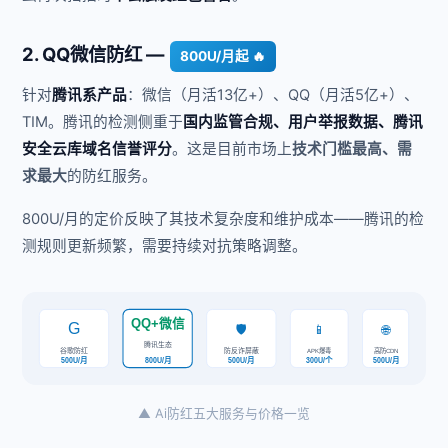
2. QQ微信防红 —
800U/月起 🔥
针对
腾讯系产品
：微信（月活13亿+）、QQ（月活5亿+）、
TIM。腾讯的检测侧重于
国内监管合规、用户举报数据、腾讯
安全云库域名信誉评分
。这是目前市场上
技术门槛最高、需
求最大
的防红服务。
800U/月的定价反映了其技术复杂度和维护成本——腾讯的检
测规则更新频繁，需要持续对抗策略调整。
QQ+微信
G
🛡️
📱
🌐
腾讯生态
谷歌防红
防反诈屏蔽
APK爆毒
高防CDN
300U/个
500U/月
800U/月
500U/月
500U/月
▲ Ai防红五大服务与价格一览