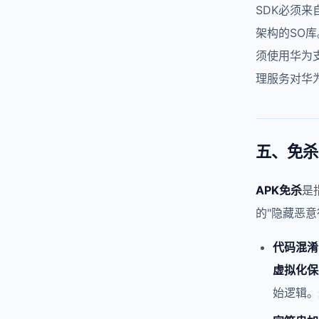
SDK必须来
架构的SO
须使用华为支付
理服务对华
五、免杀
APK免杀
是
的"隐藏恶意
代码混淆
虚拟化保
始逻辑。