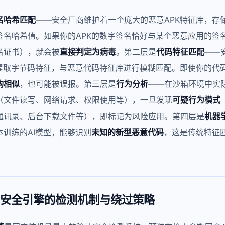
名哈希匹配
——安全厂商维护着一个庞大的恶意APK特征库，存
签名哈希值。如果你的APK的数字签名恰好与某个恶意应用的签
名证书），就会被
直接判定为病毒
。第二层是
代码特征匹配
——
，提取字节码特征，与恶意代码特征库进行模糊匹配。即使你的代
构相似
，也可能被误报。第三层是
行为分析
——在沙箱环境中实际
（文件读写、网络请求、权限使用等），一旦发现
可疑行为模式
通讯录、后台下载文件等），即标记为风险应用。第四层是
机器
本训练的AI模型，能够识别
未知的新型恶意代码
，这是传统特征
0安全引擎的检测机制与绕过策略