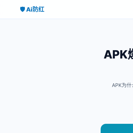
🛡️ Ai防红
AP
APK为