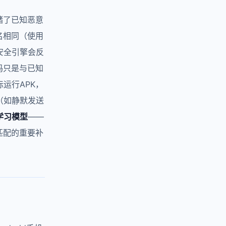
储了已知恶意
名相同（使用
安全引擎会反
码只是与已知
运行APK，
（如静默发送
学习模型
——
匹配的重要补