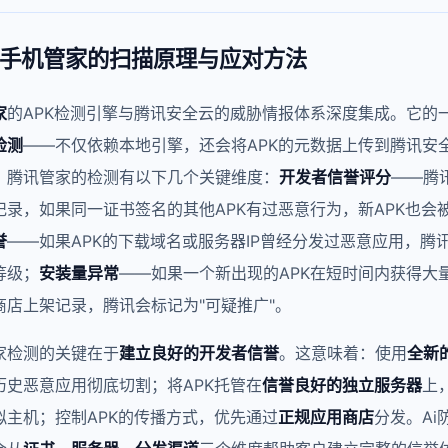
手机管家的扫描原理与应对方法
家
的APK检测引擎与腾讯安全云的威胁情报体系深度集成。它的
检测
——不仅依赖本地引擎，还会将APK的元数据上传到腾讯安
。腾讯管家的检测有以下几个关键维度：
开发者信誉评分
——腾
记录，如果同一证书签名的其他APK有过恶意行为，新APK也会
誉
——如果APK的下载域名或服务器IP曾经分发过恶意应用，腾
等级；
安装量异常
——如果一个新出现的APK在短时间内获得大
商店上架记录，腾讯会标记为"可疑推广"。
家检测的关键在于
建立良好的开发者信誉
。这意味着：使用
全新
历史恶意应用彻底切割；将APK托管在
信誉良好的独立服务器
上
拟主机；控制APK的传播方式，优先通过
正规应用商店
分发。Ai