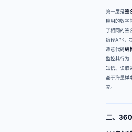
第一层是
签
应用的数字
了相同的签
编译APK
恶意代码
结
监控其行为
短信、读取
基于海量样
充。
二、36