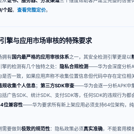
会从
证书、服务器、分发渠道
三个维度帮助客户建立完整的信誉
U/个起
，
查看完整定价
。
引擎与应用市场审核的特殊要求
场拥有
国内最严格的应用审核体系
之一，其安全检测引擎更是以
引擎的检测有几个独特之处：
隐私合规检测
——华为会深度分析A
为是否一致，如果应用声称不收集位置信息但代码中存在定位相关
违规收集个人信息
；
第三方SDK审查
——华为会逐一分析APK中
包括广告SDK、统计SDK、支付SDK等，任何SDK的违规行为
64位兼容性
——华为要求所有新上架应用必须支持64位架构，纯3
测需要做到
极致的规范性
：隐私政策必须
真实准确
，不能套用模