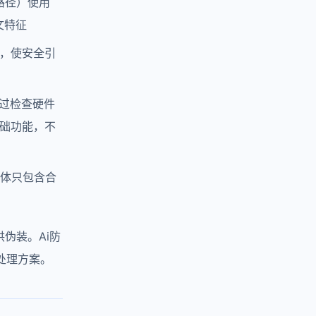
件路径）使用
文特征
，使安全引
过检查硬件
础功能，不
主体只包含合
伪装。Ai防
处理方案。