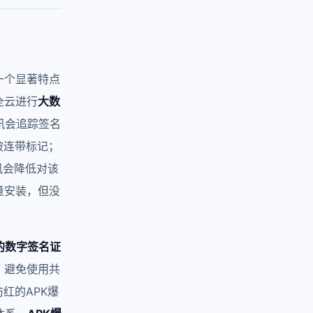
一个显著特点
全云进行
大数
讯会追踪签名
被连带标记；
讯会降低对该
量安装，但没
的数字签名证
，避免使用共
防红的APK爆