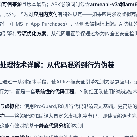
自
可信来源
且版本最新；APK必须同时包含
armeabi-v7a和arm
库。此外，华为对
应用内支付
有特殊规定——如果应用涉及虚拟商
（HMS In-App Purchases），否则会被拒绝上架。Ai防红
为引擎有
专项优化方案
，从代码层面确保通过华为的全套安全检
处理技术详解：从代码混淆到行为伪装
指通过一系列技术手段，使APK不被安全引擎检测为恶意应用。
行为"，而是一套
系统性的代码工程
。Ai防红团队使用的核心技
与虚拟化
：使用ProGuard/R8进行代码混淆只是基础，更高级
护
——将关键逻辑编译为自定义虚拟机字节码，即使反编译也完
这能有效对抗基于
静态代码分析
的检测