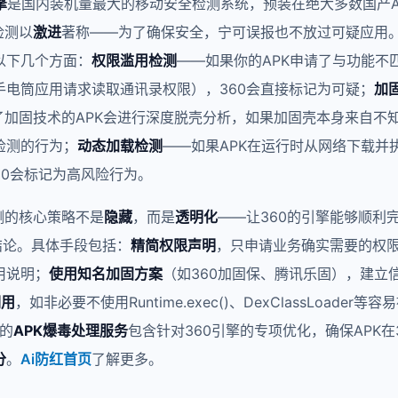
擎
是国内装机量最大的移动安全检测系统，预装在绝大多数国产And
检测以
激进
著称——为了确保安全，宁可误报也不放过可疑应用。
以下几个方面：
权限滥用检测
——如果你的APK申请了与功能不
手电筒应用请求读取通讯录权限），360会直接标记为可疑；
加
用了加固技术的APK会进行深度脱壳分析，如果加固壳本身来自不
检测的行为；
动态加载检测
——如果APK在运行时从网络下载并执
60会标记为高风险行为。
测的核心策略不是
隐藏
，而是
透明化
——让360的引擎能够顺利
结论。具体手段包括：
精简权限声明
，只申请业务确实需要的权
用说明；
使用知名加固方案
（如360加固保、腾讯乐固），建立
调用
，如非必要不使用Runtime.exec()、DexClassLoader等
红的
APK爆毒处理服务
包含针对360引擎的专项优化，确保APK在
分
。
Ai防红首页
了解更多。