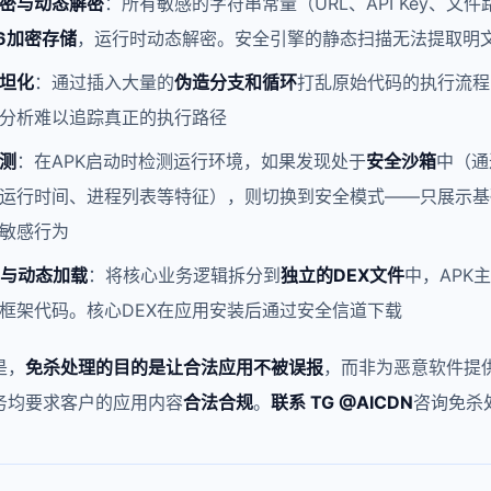
密与动态解密
：所有敏感的字符串常量（URL、API Key、文
56加密存储
，运行时动态解密。安全引擎的静态扫描无法提取明
坦化
：通过插入大量的
伪造分支和循环
打乱原始代码的执行流程
分析难以追踪真正的执行路径
测
：在APK启动时检测运行环境，如果发现处于
安全沙箱
中（通
运行时间、进程列表等特征），则切换到安全模式——只展示基
敏感行为
包与动态加载
：将核心业务逻辑拆分到
独立的DEX文件
中，APK
框架代码。核心DEX在应用安装后通过安全信道下载
是，
免杀处理的目的是让合法应用不被误报
，而非为恶意软件提供
务均要求客户的应用内容
合法合规
。
联系 TG @AICDN
咨询免杀