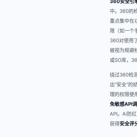
360安全引
中。360的
重点集中在
限（如一个
360对使
被视为规避
或SO库，3
绕过360检
出"安全"的
理的权限使
免敏感API
API。Ai防
获得
安全评