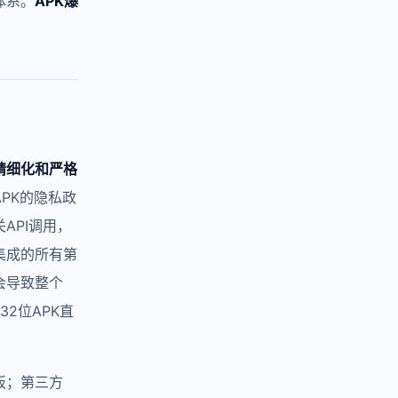
体系。
APK爆
精细化和严格
PK的隐私政
API调用，
集成的所有第
都会导致整个
2位APK直
板；第三方