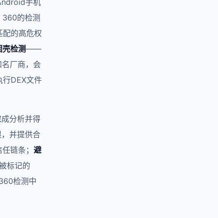
roid手机
360的检测
匹配的高危权
固壳检测
——
知名厂商，会
行DEX文件
完成分析并得
限，并提供合
信任链条；
避
容易被标记的
360检测中