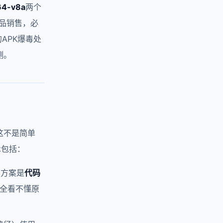
64-v8a
两个
品销售，必
的APK爆毒处
测。
这不是简单
术包括：
的方案是
代码
全看不懂原