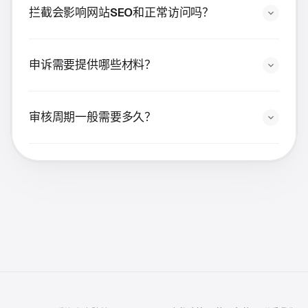
意网站共享IP、使用了相似的页面模板、或被恶意代码
拦截会影响网站SEO和正常访问吗？
注入，都可能触发误判。建议通过申诉渠道提交白名单
申请。
拦截仅针对通过特定网络节点访问的用户，不直接影响
搜索引擎爬虫。但如果拦截持续时间较长，可能会间接
申诉需要提供哪些材料？
影响用户体验和回访率，建议尽快处理。
通常需要提供：网站ICP备案号、营业执照或主体身份
证明、网站内容说明、安全检测报告（如第三方安全扫
审核周期一般需要多久？
描结果）。具体要求以申诉平台的最新公告为准。
标准审核周期为 3 至 7 个工作日。如遇节假日或申诉量
高峰期，可能略有延长。建议在工作日提交，并确保材
料完整以避免退回补正。