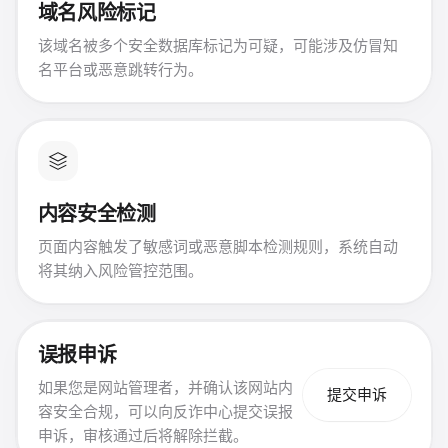
域名风险标记
该域名被多个安全数据库标记为可疑，可能涉及仿冒知
名平台或恶意跳转行为。
内容安全检测
页面内容触发了敏感词或恶意脚本检测规则，系统自动
将其纳入风险管控范围。
误报申诉
如果您是网站管理者，并确认该网站内
提交申诉
容安全合规，可以向反诈中心提交误报
申诉，审核通过后将解除拦截。