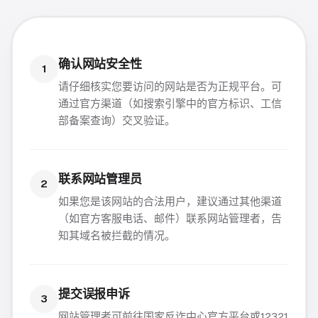
确认网站安全性
1
请仔细核实您要访问的网站是否为正规平台。可
通过官方渠道（如搜索引擎中的官方标识、工信
部备案查询）交叉验证。
联系网站管理员
2
如果您是该网站的合法用户，建议通过其他渠道
（如官方客服电话、邮件）联系网站管理者，告
知其域名被拦截的情况。
提交误报申诉
3
网站管理者可前往国家反诈中心官方平台或12321