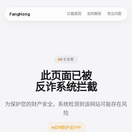
FangHong
拦截原因
如何解除
常见问题
安全提醒
此页面已被
反诈系统拦截
为保护您的财产安全，系统检测到该网站可能存在风
险
实时防护运行中