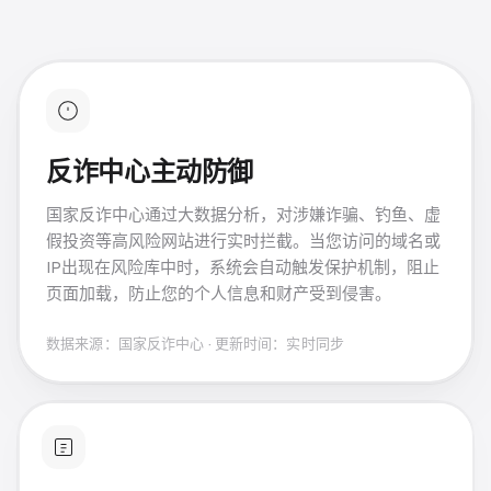
反诈中心主动防御
国家反诈中心通过大数据分析，对涉嫌诈骗、钓鱼、虚
假投资等高风险网站进行实时拦截。当您访问的域名或
IP出现在风险库中时，系统会自动触发保护机制，阻止
页面加载，防止您的个人信息和财产受到侵害。
数据来源：国家反诈中心 · 更新时间：实时同步