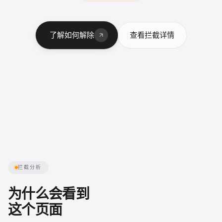
了解如何解除
查看拦截详情
拦截分析
为什么会看到
这个页面