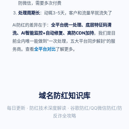
防微信，需要多次付费
处理周期长
：动辄3-5天，客户和流量早就流失了
Ai防红的差异在于：
全平台统一处理、底层特征码清
洗、AI智能监控+自动修复、高防CDN加持
。我们是目
前业内唯一能做到"一次处理，五大平台同步解封"的服
务商。查看
全平台对比
了解更多。
域名防红知识库
每日更新 · 防红技术深度解读 · 谷歌防红/QQ微信防红/防
反诈全攻略