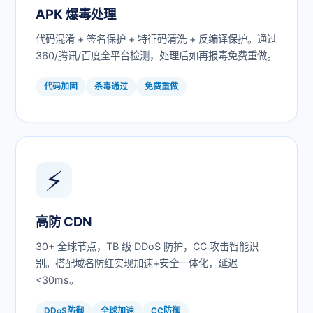
APK 爆毒处理
代码混淆 + 签名保护 + 特征码清洗 + 反编译保护。通过
360/腾讯/百度全平台检测，处理后如再报毒免费重做。
代码加固
杀毒通过
免费重做
⚡
高防 CDN
30+ 全球节点，TB 级 DDoS 防护，CC 攻击智能识
别。搭配域名防红实现加速+安全一体化，延迟
<30ms。
DDoS防御
全球加速
CC防御