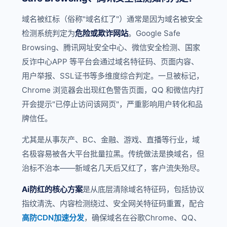
域名被红标（俗称"域名红了"）通常是因为域名被安全
检测系统判定为
危险或欺诈网站
。Google Safe
Browsing、腾讯网址安全中心、微信安全检测、国家
反诈中心APP 等平台会通过域名特征码、页面内容、
用户举报、SSL证书等多维度综合判定。一旦被标记，
Chrome 浏览器会出现红色警告页面，QQ 和微信内打
开会提示"已停止访问该网页"，严重影响用户转化和品
牌信任。
尤其是从事灰产、BC、金融、游戏、直播等行业，域
名极容易被各大平台批量拉黑。传统做法是换域名，但
治标不治本——新域名几天后又红了，客户流失殆尽。
Ai防红的核心方案
是从底层清除域名特征码，包括协议
指纹清洗、内容检测绕过、安全网关特征码重置，配合
高防CDN加速分发
，确保域名在谷歌Chrome、QQ、