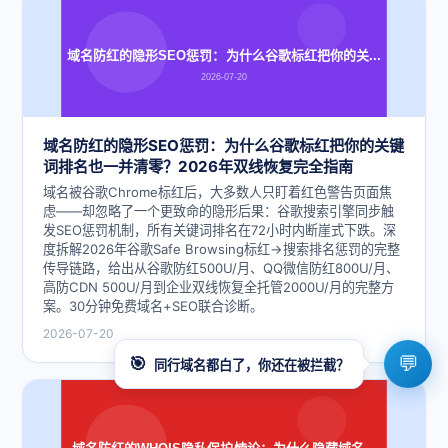
域名防红的隐形SEO惩罚：为什么谷歌标红把你的关...
2026-07-20
域名防红的隐形SEO惩罚：为什么谷歌标红把你的关键
词排名也一并清零？2026年双线恢复完全指南
域名被谷歌Chrome标红后，大多数人只盯着红色警告页面焦
虑——却忽略了一个更致命的隐形后果：谷歌搜索引擎同步触
发SEO惩罚机制，所有关键词排名在72小时内断崖式下跌。深
度拆解2026年谷歌Safe Browsing标红→搜索排名惩罚的完整
传导链路，给出从谷歌防红500U/月、QQ微信防红800U/月、
高防CDN 500U/月到企业双线恢复全托管2000U/月的完整方
案。30分钟免费域名+SEO联合诊断。
2026-07-20
💬
🎯
同行域名都白了，你还在被拦截？