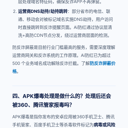
层处理域名特征码，确保反诈APP不再弹窗。
运营商DNS劫持/劫持跳转
：部分省市的电信、联
通、移动会对被标记域名实施DNS劫持，用户访问
时直接跳转到反诈提醒页面。Ai防红通过协议层清
洗+高防CDN节点分发，绕过运营商层面的检测。
防反诈屏蔽是目前行业门槛最高的服务，需要深度理解
运营商网关和反诈系统的工作原理。Ai防红已为超过
500 个业务域名成功解除反诈拦截。了解
防反诈屏蔽价
格
。
四、APK爆毒处理是做什么的？处理后还会
被360、腾讯管家报毒吗？
APK爆毒是指你发布的安卓应用被360手机卫士、腾讯
手机管家、百度手机卫士等杀毒软件标记为
病毒或风险