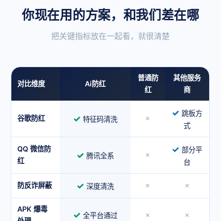
你现在用的方案，和我们差在哪
把关键指标放在一起看，就很清楚
普通防
其他服务
对比维度
Ai防红
红
商
✓
跳板方
✓
谷歌防红
✗
特征码清洗
式
✓
QQ 微信防
部分平
✓
✗
腾讯全系
红
台
✓
防反诈屏蔽
✗
✗
深度清洗
APK 爆毒
✓
✗
✗
全平台通过
处理