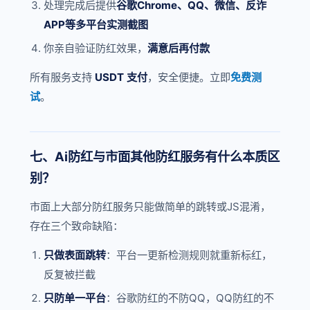
处理完成后提供
谷歌Chrome、QQ、微信、反诈
APP等多平台实测截图
你亲自验证防红效果，
满意后再付款
所有服务支持
USDT 支付
，安全便捷。立即
免费测
试
。
七、Ai防红与市面其他防红服务有什么本质区
别？
市面上大部分防红服务只能做简单的跳转或JS混淆，
存在三个致命缺陷：
只做表面跳转
：平台一更新检测规则就重新标红，
反复被拦截
只防单一平台
：谷歌防红的不防QQ，QQ防红的不