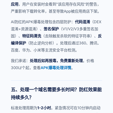
应用
，用户在安装时会看到"该应用存在风险"的警告，
严重影响下载转化率，甚至导致App被应用商店下架。
Ai防红的APK爆毒处理包含四层防护：
代码混淆
（DEX
混淆+资源混淆）、
签名保护
（V1/V2/V3多重签名加
固）、
特征码清洗
（去除触发杀软的特征字符串）、
反
编译保护
（防止逆向分析）。处理后通过360、腾讯、
百度、华为、小米等主流安全平台检测。
我们承诺：
处理后如再报毒，免费重新处理
。价格
300U/个起，查看
APK爆毒处理详情
。
五、处理一个域名需要多长时间？防红效果能
持续多久？
标准处理周期为
1-2小时
。紧急情况可在10分钟内启动